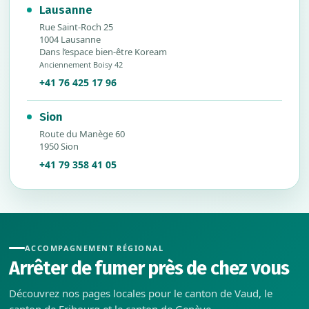
Lausanne
Rue Saint-Roch 25
1004 Lausanne
Dans l’espace bien-être Koream
Anciennement Boisy 42
+41 76 425 17 96
Sion
Route du Manège 60
1950 Sion
+41 79 358 41 05
ACCOMPAGNEMENT RÉGIONAL
Arrêter de fumer près de chez vous
Découvrez nos pages locales pour le canton de Vaud, le