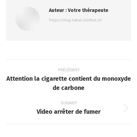
Auteur :
Votre thérapeute
https://stop-tabac-institut.ch
Navigation
PRÉCÉDENT
des
Attention la cigarette contient du monoxyde
articles
Article
de carbone
précédent
:
SUIVANT
Video arrêter de fumer
Article
suivant
: