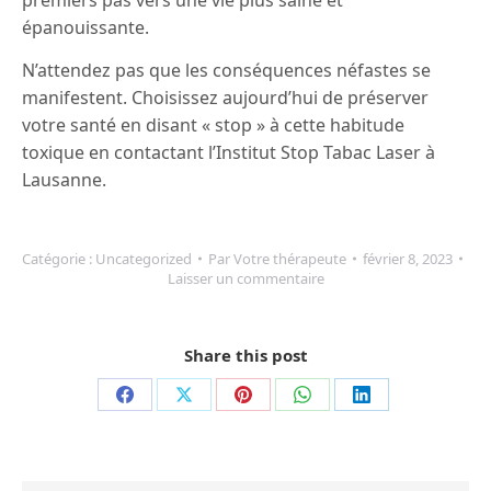
premiers pas vers une vie plus saine et
épanouissante.
N’attendez pas que les conséquences néfastes se
manifestent. Choisissez aujourd’hui de préserver
votre santé en disant « stop » à cette habitude
toxique en contactant l’Institut Stop Tabac Laser à
Lausanne.
Catégorie :
Uncategorized
Par
Votre thérapeute
février 8, 2023
Laisser un commentaire
Share this post
Partager
Partager
Partager
Partager
Partager
sur
sur
sur
sur
sur
Facebook
X
Pinterest
WhatsApp
LinkedIn