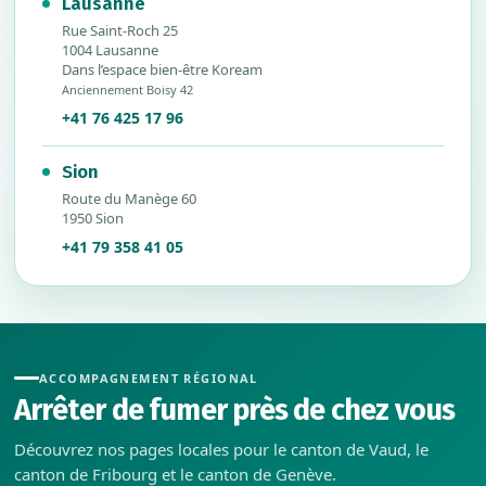
Lausanne
Rue Saint-Roch 25
1004 Lausanne
Dans l’espace bien-être Koream
Anciennement Boisy 42
+41 76 425 17 96
Sion
Route du Manège 60
1950 Sion
+41 79 358 41 05
ACCOMPAGNEMENT RÉGIONAL
Arrêter de fumer près de chez vous
Découvrez nos pages locales pour le canton de Vaud, le
canton de Fribourg et le canton de Genève.